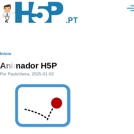
Passar para o conteúdo principal
Men
Navegação
Início
Animador H5P
estrutural
Por
PauloVieira
, 2025-01-02