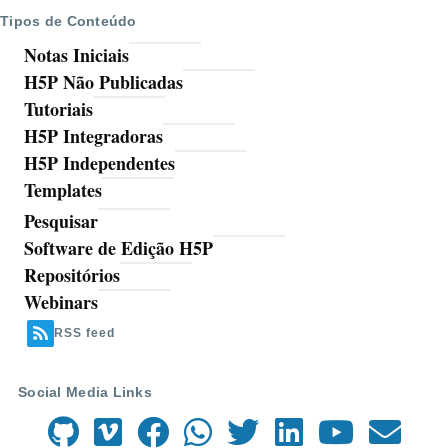
Tipos de Conteúdo
Notas Iniciais
H5P Não Publicadas
Tutoriais
H5P Integradoras
H5P Independentes
Templates
Pesquisar
Ferramentas
Software de Edição H5P
Repositórios
Webinars
RSS feed
Social Media Links