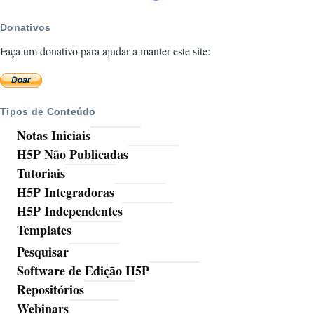
Donativos
Faça um donativo para ajudar a manter este site:
Tipos de Conteúdo
Notas Iniciais
H5P Não Publicadas
Tutoriais
H5P Integradoras
H5P Independentes
Templates
Pesquisar
Ferramentas
Software de Edição H5P
Repositórios
Webinars