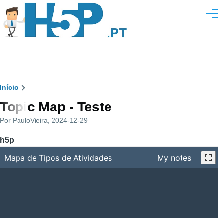
Passar para o conteúdo principal
Men
Navegação
Início
Topic Map - Teste
estrutural
Por
PauloVieira
, 2024-12-29
h5p