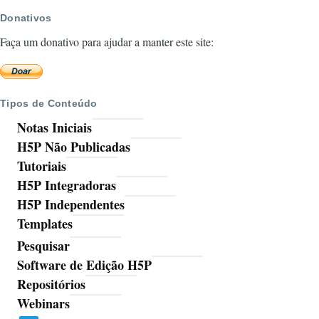
Donativos
Faça um donativo para ajudar a manter este site:
Tipos de Conteúdo
Notas Iniciais
H5P Não Publicadas
Tutoriais
H5P Integradoras
H5P Independentes
Templates
Pesquisar
Ferramentas
Software de Edição H5P
Repositórios
Webinars