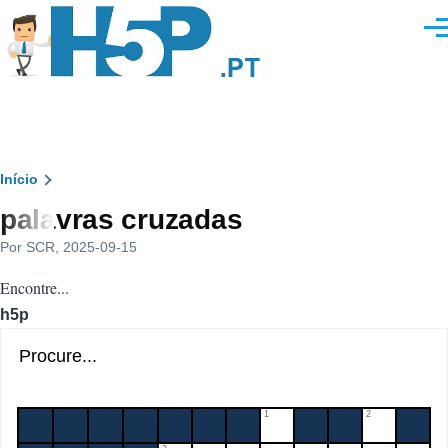
Passar para o conteúdo principal
Men
Navegação
Início
palavras cruzadas
estrutural
Por
SCR
, 2025-09-15
Encontre...
h5p