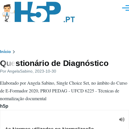
Passar para o conteúdo principal
Men
Navegação
Início
Questionário de Diagnóstico
estrutural
Por
AngelaSabino
, 2023-10-30
Elaborado por Angela Sabino, Single Choice Set, no âmbito do Curso
de E-Formador 2020, PROJ PEDAG - UFCD 6225 - Técnicas de
normalização documental
h5p