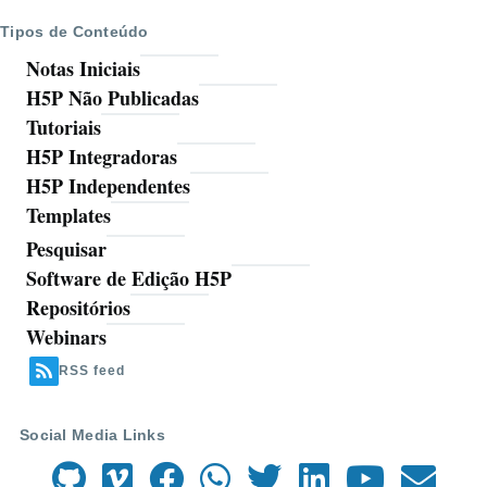
Tipos de Conteúdo
Notas Iniciais
H5P Não Publicadas
Tutoriais
H5P Integradoras
H5P Independentes
Templates
Pesquisar
Ferramentas
Software de Edição H5P
Repositórios
Webinars
RSS feed
Social Media Links