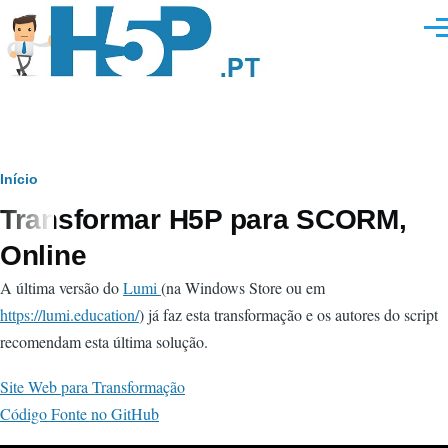
Passar para o conteúdo principal
Men
Navegação
Início
Transformar H5P para SCORM,
estrutural
Online
A última versão do
Lumi
(na Windows Store ou em
https://lumi.education/
) já faz esta transformação e os autores do script
recomendam esta última solução.
Site Web para Transformação
Código Fonte no GitHub