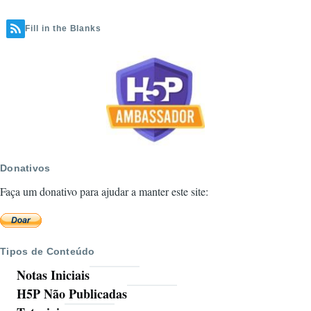
H5P.ORG
página
Fill in the Blanks
Donativos
Faça um donativo para ajudar a manter este site:
Tipos de Conteúdo
Notas Iniciais
H5P Não Publicadas