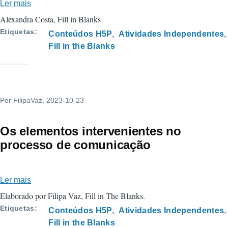
Ler mais
sobre
A
Alexandra Costa, Fill in Blanks
company
Etiquetas
Conteúdos H5P
Atividades Independentes
visit
Fill in the Blanks
Por
FilipaVaz
, 2023-10-23
Os elementos intervenientes no
processo de comunicação
Ler mais
sobre
Os
Elaborado por Filipa Vaz, Fill in The Blanks.
elementos
Etiquetas
Conteúdos H5P
Atividades Independentes
intervenientes
Fill in the Blanks