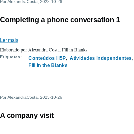
Por
AlexandraCosta
, 2023-10-26
Completing a phone conversation 1
Ler mais
sobre
Completing
Elaborado por Alexandra Costa, Fill in Blanks
a
Etiquetas
Conteúdos H5P
Atividades Independentes
phone
Fill in the Blanks
conversation
1
Por
AlexandraCosta
, 2023-10-26
A company visit