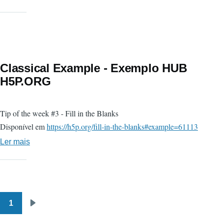
no
processo
de
comunicação
Classical Example - Exemplo HUB
H5P.ORG
Tip of the week #3 - Fill in the Blanks
Disponível em
https://h5p.org/fill-in-the-blanks#example=61113
Ler mais
sobre
Classical
Example
-
Exemplo
1
Paginação
HUB
Próxima