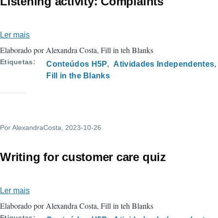
Listening activity: Complaints
Ler mais
sobre
Listening
Elaborado por Alexandra Costa, Fill in teh Blanks
activity:
Etiquetas
Conteúdos H5P
Atividades Independentes
Complaints
Fill in the Blanks
Por
AlexandraCosta
, 2023-10-26
Writing for customer care quiz
Ler mais
sobre
Writing
Elaborado por Alexandra Costa, Fill in teh Blanks
for
Etiquetas