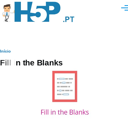
Passar para o conteúdo principal
Men
Navegação
Início
Fill in the Blanks
estrutural