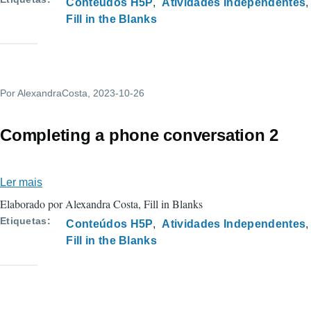
Conteúdos H5P
Atividades Independentes
customer
Fill in the Blanks
care
quiz
Por
AlexandraCosta
, 2023-10-26
Completing a phone conversation 2
Ler mais
sobre
Completing
Elaborado por Alexandra Costa, Fill in Blanks
a
Etiquetas
Conteúdos H5P
Atividades Independentes
phone
Fill in the Blanks
conversation
2