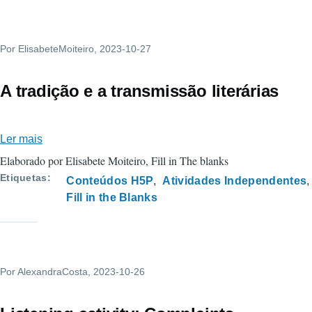
Sophia
de
Mello
Por
ElisabeteMoiteiro
, 2023-10-27
Breyner
A tradição e a transmissão literárias
Ler mais
sobre
A
Elaborado por Elisabete Moiteiro, Fill in The blanks
tradição
Etiquetas
Conteúdos H5P
Atividades Independentes
e
Fill in the Blanks
a
transmissão
literárias
Por
AlexandraCosta
, 2023-10-26