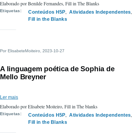
Autonomia,
Elaborado por Benilde Fernandes, Fill in The Blanks
Independência
Etiquetas
Conteúdos H5P
Atividades Independentes
e
Fill in the Blanks
Funcionalidade.
Por
ElisabeteMoiteiro
, 2023-10-27
A linguagem poética de Sophia de
Mello Breyner
Ler mais
sobre
A
Elaborado por Elisabete Moiteiro, Fill in The blanks
linguagem
Etiquetas
Conteúdos H5P
Atividades Independentes
poética
Fill in the Blanks
de