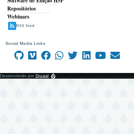
Software de Edição H5P
Repositórios
Webinars
RSS feed
Social Media Links
Desenvolvido por
Drupal