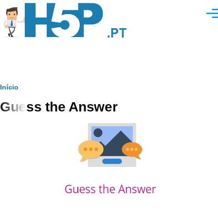
Passar para o conteúdo principal
Men
Navegação
Início
Guess the Answer
estrutural