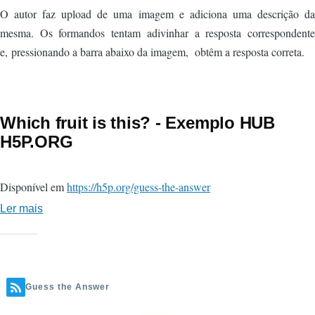
O autor faz upload de uma imagem e adiciona uma descrição da
mesma. Os formandos tentam adivinhar a resposta correspondente
e, pressionando a barra abaixo da imagem, obtêm a resposta correta.
Which fruit is this? - Exemplo HUB
H5P.ORG
Disponível em
https://h5p.org/guess-the-answer
Ler mais
sobre
Which
fruit
is
this?
Guess the Answer
-