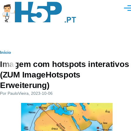
Passar para o conteúdo principal
Men
Navegação
Início
Imagem com hotspots interativos
estrutural
(ZUM ImageHotspots
Erweiterung)
Por
PauloVieira
, 2023-10-06