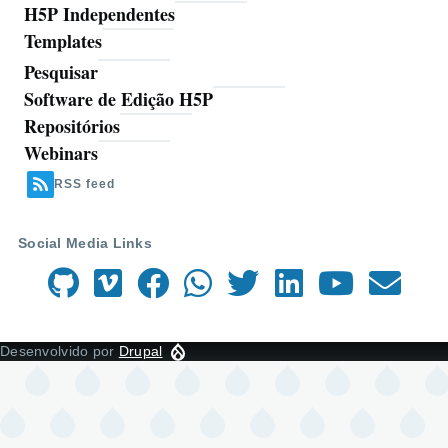
H5P Independentes
Templates
Pesquisar
Ferramentas
Software de Edição H5P
Repositórios
Webinars
RSS feed
Social Media Links
Desenvolvido por
Drupal