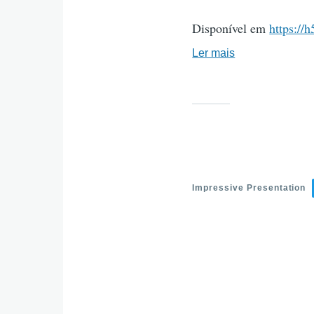
Disponível em
https://
Ler mais
sobre
Apresentação
impressionante
(ALPHA)
-
Exemplo
HUB
H5P.ORG
Impressive Presentation