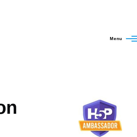
Menu
on