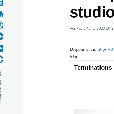
studio
Por
PauloVieira
, 2023-10-2
Disponível em
https://s
h5p
dia Links