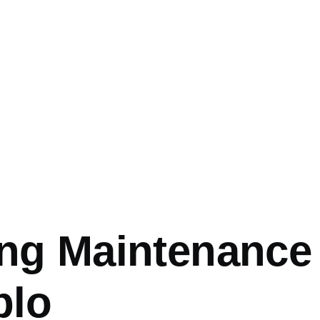
o
ing Maintenance 
plo