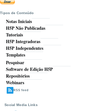
Tipos de Conteúdo
Notas Iniciais
H5P Não Publicadas
Tutoriais
H5P Integradoras
H5P Independentes
Templates
Pesquisar
Ferramentas
Software de Edição H5P
Repositórios
Webinars
RSS feed
Social Media Links