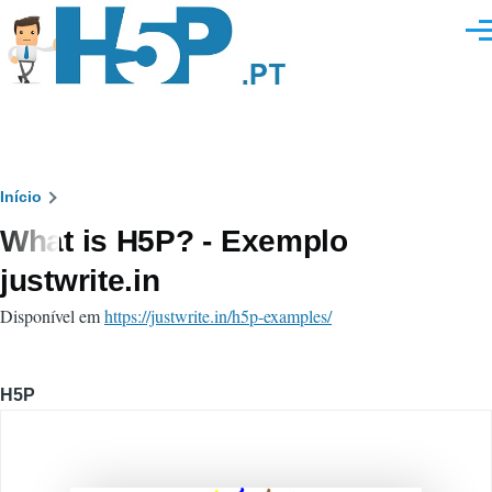
Passar para o conteúdo principal
Men
Navegação
Início
What is H5P? - Exemplo
estrutural
justwrite.in
Disponível em
https://justwrite.in/h5p-examples/
H5P