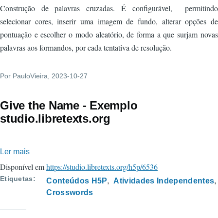
Construção de palavras cruzadas. É configurável, permitindo
selecionar cores, inserir uma imagem de fundo, alterar opções de
pontuação e escolher o modo aleatório, de forma a que surjam novas
palavras aos formandos, por cada tentativa de resolução.
Por
PauloVieira
, 2023-10-27
Give the Name - Exemplo
studio.libretexts.org
Ler mais
sobre
Give
Disponível em
https://studio.libretexts.org/h5p/6536
the
Etiquetas
Conteúdos H5P
Atividades Independentes
Name
Crosswords
-
Exemplo