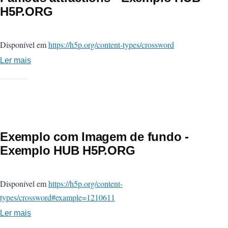
H5P.ORG
Disponível em
https://h5p.org/content-types/crossword
Ler mais
sobre
Famous
attractions
-
Exemplo
HUB
Exemplo com Imagem de fundo -
H5P.ORG
Exemplo HUB H5P.ORG
Disponível em
https://h5p.org/content-
types/crossword#example=1210611
Ler mais
sobre
Exemplo