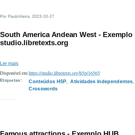
studio.libretexts.org
Por
PauloVieira
, 2023-10-27
South America Andean West - Exemplo
studio.libretexts.org
Ler mais
sobre
South
Disponível em
https://studio.libretexts.org/h5p/16565
America
Etiquetas
Conteúdos H5P
Atividades Independentes
Andean
Crosswords
West
-
Exemplo
studio.libretexts.org
Famous attractions - Exemplo HUB