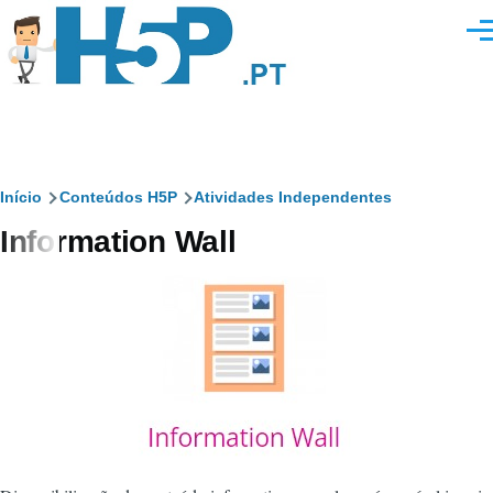
Passar para o conteúdo principal
Men
Navegação
Início
Conteúdos H5P
Atividades Independentes
Information Wall
estrutural