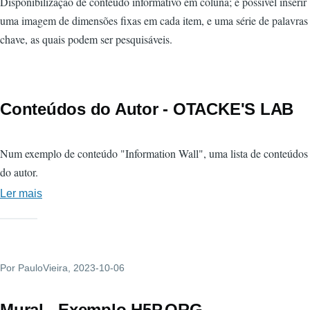
Disponibilização de conteúdo informativo em coluna; é possível inserir
uma imagem de dimensões fixas em cada item, e uma série de palavras
chave, as quais podem ser pesquisáveis.
Conteúdos do Autor - OTACKE'S LAB
Num exemplo de conteúdo "Information Wall", uma lista de conteúdos
do autor.
Ler mais
sobre
Conteúdos
do
Autor
Por
PauloVieira
-
, 2023-10-06
OTACKE'S
LAB
Mural - Exemplo H5P.ORG