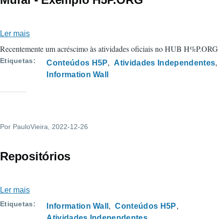
Ler mais
sobre
Mural
Recentemente um acréscimo às atividades oficiais no HUB H%P.ORG
-
Etiquetas
Conteúdos H5P
Atividades Independentes
Exemplo
Information Wall
H5P.ORG
Por
PauloVieira
, 2022-12-26
Repositórios
Ler mais
sobre
Repositórios
Etiquetas
Information Wall
Conteúdos H5P
Atividades Independentes