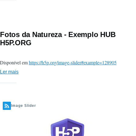
de
alimentos
-
Image
Fotos da Natureza - Exemplo HUB
Slider
H5P.ORG
-
Exemplo
Disponível em
https://h5p.org/image-slider#example=128905
HUB
H5P.ORG
Ler mais
sobre
Fotos
da
Natureza
-
Image Slider
Exemplo
HUB
H5P.ORG