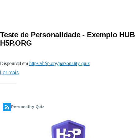
Quiz
(Chat
Variant)
Teste de Personalidade - Exemplo HUB
H5P.ORG
Disponível em
https://h5p.org/personality-quiz
Ler mais
sobre
Teste
de
Personalidade
-
Personality Quiz
Exemplo
HUB
H5P.ORG