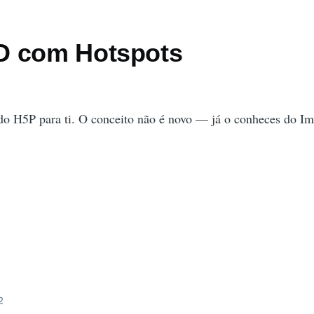
D com Hotspots
do H5P para ti. O conceito não é novo — já o conheces do I
2