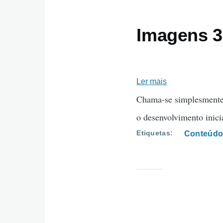
Imagens 
Ler mais
sobre
Imagens
Chama-se simplesmente 
3D
o desenvolvimento inici
com
Etiquetas
Conteúdo
H5P