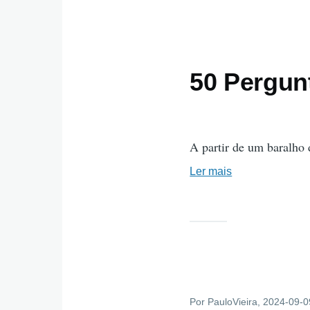
50 Pergun
A partir de um baralho 
Ler mais
sobre
50
Perguntas
Poderosas
Por
PauloVieira
, 2024-09-0