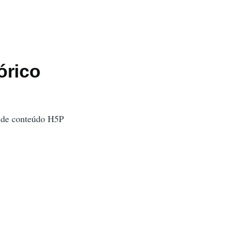
órico
 de conteúdo H5P