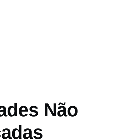
o
dades Não
cadas