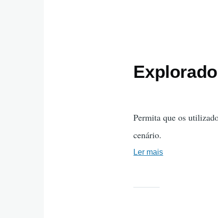
Explorado
Permita que os utilizad
cenário.
Ler mais
sobre
Explorador
de
Escolhas