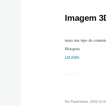
Imagem 3
mais um tipo de conteú
Hotspots
Ler mais
sobre
Imagem
3D
com
Hotspots
Por
PauloVieira
, 2025-11-0