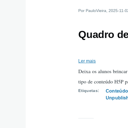
Por
PauloVieira
, 2025-11-0
Quadro de
Ler mais
sobre
Quadro
Deixa os alunos brinca
de
tipo de conteúdo H5P pa
Ideias
Etiquetas
Conteúdo
Unpublis