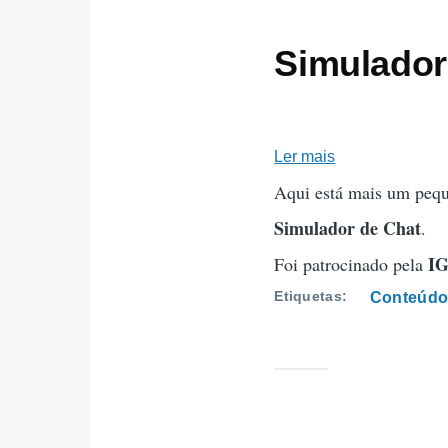
Simulador
Ler mais
sobre
Simulador
Aqui está mais um pequ
de
Simulador de Chat
.
Chat
IG
Foi patrocinado pela
Etiquetas
Conteúdo