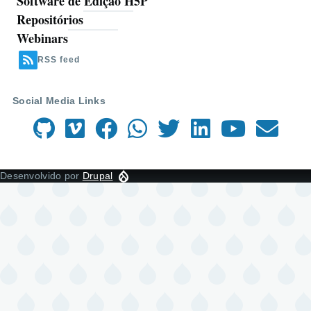
Software de Edição H5P
Repositórios
Webinars
RSS feed
Social Media Links
Desenvolvido por
Drupal