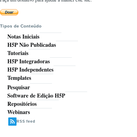
Tipos de Conteúdo
Notas Iniciais
H5P Não Publicadas
Tutoriais
H5P Integradoras
H5P Independentes
Templates
Pesquisar
Ferramentas
Software de Edição H5P
Repositórios
Webinars
RSS feed