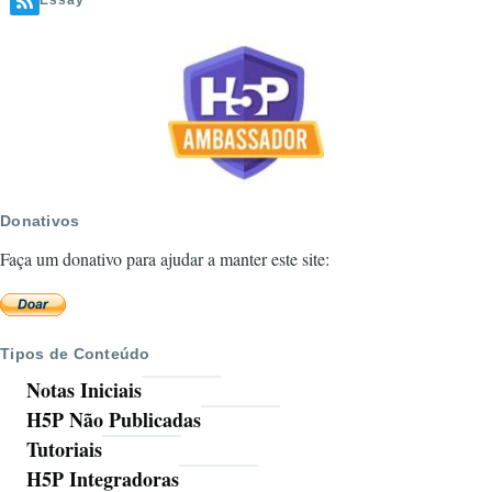
Essay
Tutorial
Vídeo
Donativos
Faça um donativo para ajudar a manter este site:
Tipos de Conteúdo
Notas Iniciais
H5P Não Publicadas
Tutoriais
H5P Integradoras