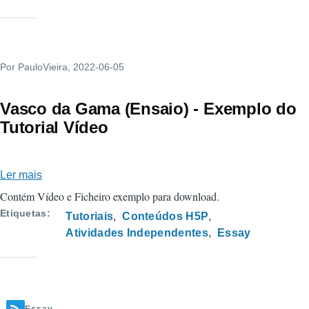
The
Hobbit
-
Por
PauloVieira
Exemplo
, 2022-06-05
HUB
H5P.ORG
Vasco da Gama (Ensaio) - Exemplo do
Tutorial Vídeo
Ler mais
sobre
Vasco
Contém Vídeo e Ficheiro exemplo para download.
da
Etiquetas
Tutoriais
Conteúdos H5P
Gama
Atividades Independentes
Essay
(Ensaio)
-
Exemplo
do