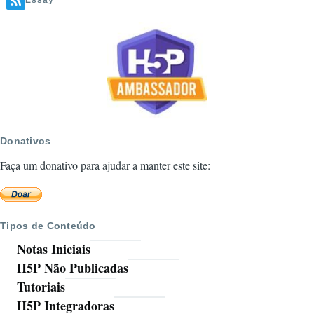
Essay
Tutorial
Vídeo
Donativos
Faça um donativo para ajudar a manter este site:
Tipos de Conteúdo
Notas Iniciais
H5P Não Publicadas
Tutoriais
H5P Integradoras