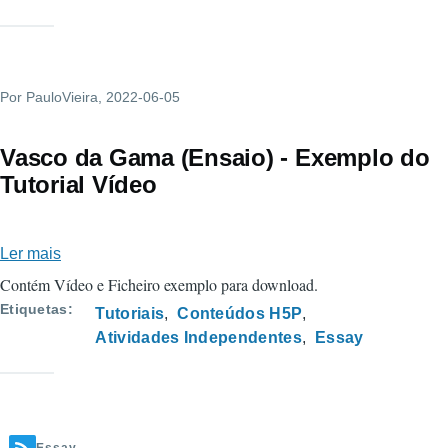
The
Hobbit
-
Por
PauloVieira
Exemplo
, 2022-06-05
HUB
H5P.ORG
Vasco da Gama (Ensaio) - Exemplo do
Tutorial Vídeo
Ler mais
sobre
Vasco
Contém Vídeo e Ficheiro exemplo para download.
da
Etiquetas
Tutoriais
Conteúdos H5P
Gama
Atividades Independentes
Essay
(Ensaio)
-
Exemplo
do