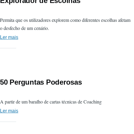
Explorador de Escolhas
Permita que os utilizadores explorem como diferentes escolhas afetam
o desfecho de um cenário.
Ler mais
sobre
Explorador
de
Escolhas
50 Perguntas Poderosas
A partir de um baralho de cartas técnicas de Coaching
Ler mais
sobre
50
Perguntas