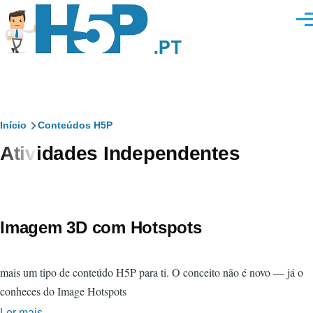
Passar para o conteúdo principal
Men
Navegação
Início
Conteúdos H5P
Atividades Independentes
estrutural
Imagem 3D com Hotspots
mais um tipo de conteúdo H5P para ti. O conceito não é novo — já o
conheces do Image Hotspots
Ler mais
sobre