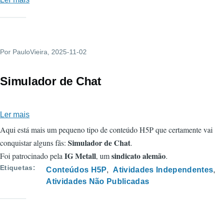
Imagem
3D
com
Por
PauloVieira
Hotspots
, 2025-11-02
Simulador de Chat
Ler mais
sobre
Simulador
Aqui está mais um pequeno tipo de conteúdo H5P que certamente vai
de
Simulador de Chat
conquistar alguns fãs:
.
Chat
IG Metall
sindicato alemão
Foi patrocinado pela
, um
.
Etiquetas
Conteúdos H5P
Atividades Independentes
Atividades Não Publicadas