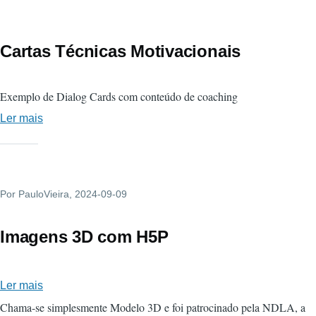
Poderosas
Cartas Técnicas Motivacionais
Exemplo de Dialog Cards com conteúdo de coaching
Ler mais
sobre
Cartas
Técnicas
Motivacionais
Por
PauloVieira
, 2024-09-09
Imagens 3D com H5P
Ler mais
sobre
Imagens
Chama-se simplesmente Modelo 3D e foi patrocinado pela NDLA, a