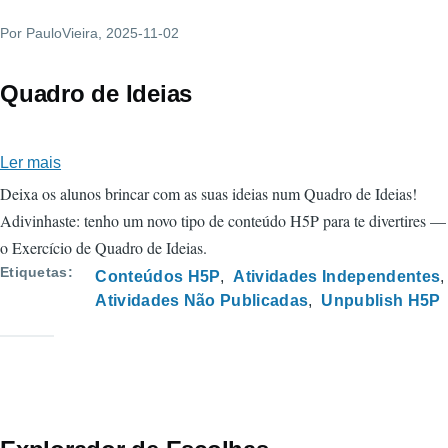
Por
PauloVieira
, 2025-11-02
Quadro de Ideias
Ler mais
sobre
Quadro
Deixa os alunos brincar com as suas ideias num Quadro de Ideias!
de
Adivinhaste: tenho um novo tipo de conteúdo H5P para te divertires —
Ideias
o Exercício de Quadro de Ideias.
Etiquetas
Conteúdos H5P
Atividades Independentes
Atividades Não Publicadas
Unpublish H5P