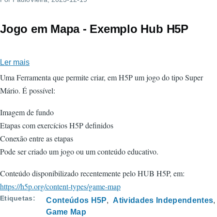
OTACKE'S
LAB
Jogo em Mapa - Exemplo Hub H5P
Ler mais
sobre
Jogo
Uma Ferramenta que permite criar, em H5P um jogo do tipo Super
em
Mário. É possível:
Mapa
Imagem de fundo
-
Etapas com exercícios H5P definidos
Exemplo
Conexão entre as etapas
Hub
Pode ser criado um jogo ou um conteúdo educativo.
H5P
Conteúdo disponibilizado recentemente pelo HUB H5P, em:
https://h5p.org/content-types/game-map
Etiquetas
Conteúdos H5P
Atividades Independentes
Game Map