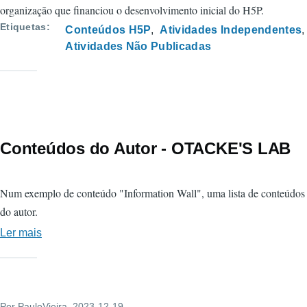
3D
organização que financiou o desenvolvimento inicial do H5P.
com
Etiquetas
Conteúdos H5P
Atividades Independentes
H5P
Atividades Não Publicadas
Conteúdos do Autor - OTACKE'S LAB
Num exemplo de conteúdo "Information Wall", uma lista de conteúdos
do autor.
Ler mais
sobre
Conteúdos
do
Autor
Por
PauloVieira
-
, 2023-12-19