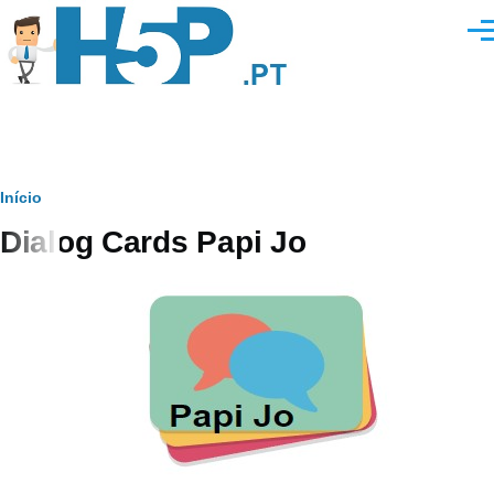
Passar para o conteúdo principal
Men
Navegação
Início
Dialog Cards Papi Jo
estrutural