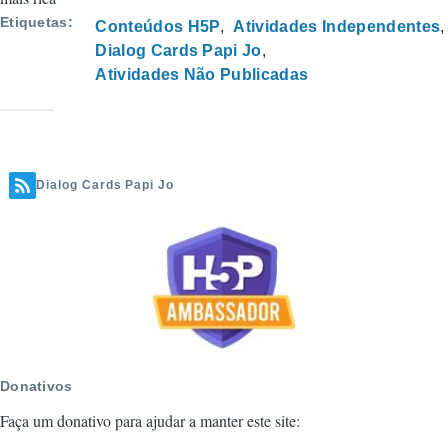
Diálogo
Etiquetas
Conteúdos H5P
Atividades Independentes
Papi
Dialog Cards Papi Jo
Jo
Atividades Não Publicadas
Dialog Cards Papi Jo
Donativos
Faça um donativo para ajudar a manter este site: