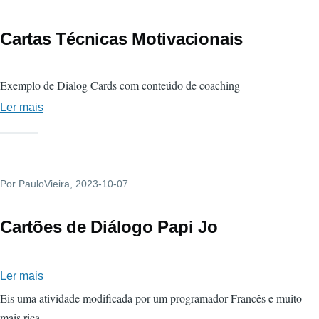
Cartas Técnicas Motivacionais
Exemplo de Dialog Cards com conteúdo de coaching
Ler mais
sobre
Cartas
Técnicas
Motivacionais
Por
PauloVieira
, 2023-10-07
Cartões de Diálogo Papi Jo
Ler mais
sobre
Cartões
Eis uma atividade modificada por um programador Francês e muito
de
mais rica