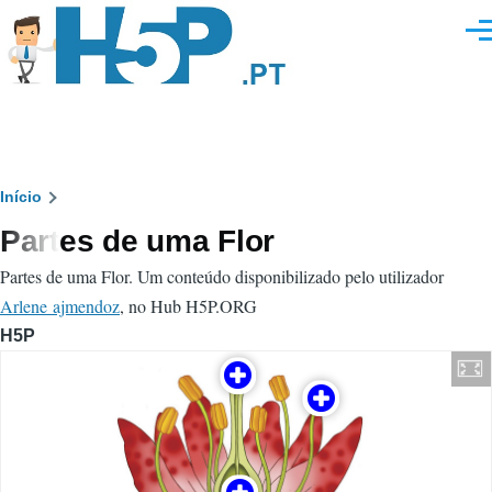
Passar para o conteúdo principal
Men
Navegação
Início
Partes de uma Flor
estrutural
Partes de uma Flor. Um conteúdo disponibilizado pelo utilizador
Arlene ajmendoz
, no Hub H5P.ORG
H5P