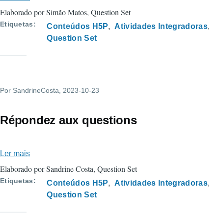
Ética,
Elaborado por Simão Matos, Question Set
a
Etiquetas
Conteúdos H5P
Atividades Integradoras
Moral
Question Set
e
os
códigos
éticos
Por
SandrineCosta
, 2023-10-23
Répondez aux questions
Ler mais
sobre
Répondez
Elaborado por Sandrine Costa, Question Set
aux
Etiquetas
Conteúdos H5P
Atividades Integradoras
questions
Question Set