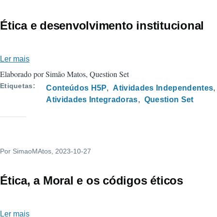
Ética e desenvolvimento institucional
Ler mais
sobre
Ética
Elaborado por Simão Matos, Question Set
e
Etiquetas
Conteúdos H5P
Atividades Independentes
desenvolvimento
Atividades Integradoras
Question Set
institucional
Por
SimaoMAtos
, 2023-10-27
Ética, a Moral e os códigos éticos
Ler mais
sobre