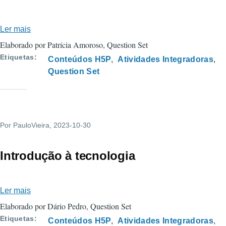
Ler mais
sobre
Análise
Elaborado por Patrícia Amoroso, Question Set
de
Etiquetas
Conteúdos H5P
Atividades Integradoras
dados
Question Set
Por
PauloVieira
, 2023-10-30
Introdução à tecnologia
Ler mais
sobre
Introdução
Elaborado por Dário Pedro, Question Set
à
Etiquetas
Conteúdos H5P
Atividades Integradoras