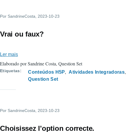
Por
SandrineCosta
, 2023-10-23
Vrai ou faux?
Ler mais
sobre
Vrai
Elaborado por Sandrine Costa, Question Set
ou
Etiquetas
Conteúdos H5P
Atividades Integradoras
faux?
Question Set
Por
SandrineCosta
, 2023-10-23
Choisissez l'option correcte.