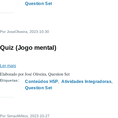
tecnologia
Question Set
Por
JoseOliveira
, 2023-10-30
Quiz (Jogo mental)
Ler mais
sobre
Quiz
Elaborado por José Oliveira, Question Set
(Jogo
Etiquetas
Conteúdos H5P
Atividades Integradoras
mental)
Question Set
Por
SimaoMAtos
, 2023-10-27