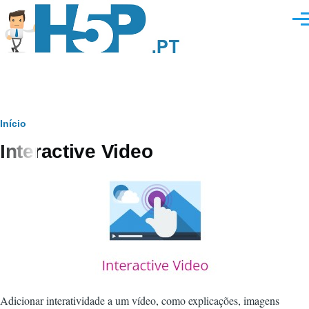
Passar para o conteúdo principal
Men
Navegação
Início
Interactive Video
estrutural
Adicionar interatividade a um vídeo, como explicações, imagens