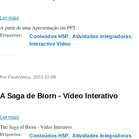
Ler mais
sobre
Mercado
A partir de uma Apresentação em PPT.
-
Etiquetas
Conteúdos H5P
Atividades Integradoras
Competências
Interactive Video
e
Profissões
Por
PauloVieira
, 2023-10-08
A Saga de Biorn - Vídeo Interativo
Ler mais
sobre
A
The Saga of Biorn - Vídeo Interativo
Saga
Etiquetas
Conteúdos H5P
Atividades Integradoras