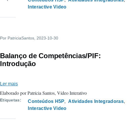
fusão
Interactive Video
e
de
ebulição
Por
PatriciaSantos
, 2023-10-30
Balanço de Competências/PIF:
Introdução
Ler mais
sobre
Balanço
Elaborado por Patrícia Santos, Vídeo Interativo
de
Etiquetas
Conteúdos H5P
Atividades Integradoras
Competências/PIF:
Interactive Video
Introdução