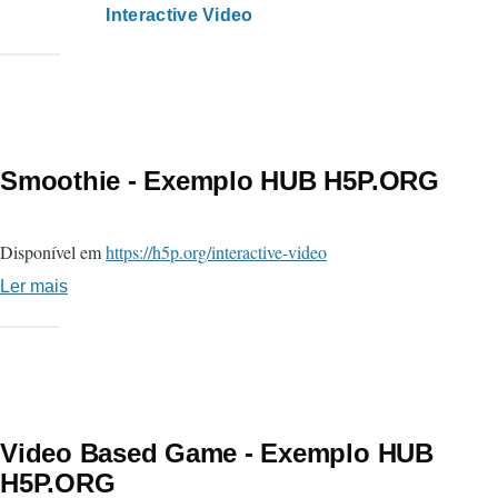
de
Interactive Video
Biorn
-
Vídeo
Interativo
Smoothie - Exemplo HUB H5P.ORG
Disponível em
https://h5p.org/interactive-video
Ler mais
sobre
Smoothie
-
Exemplo
HUB
H5P.ORG
Video Based Game - Exemplo HUB
H5P.ORG