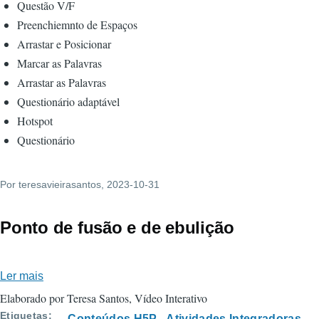
Questão V/F
Preenchiemnto de Espaços
Arrastar e Posicionar
Marcar as Palavras
Arrastar as Palavras
Questionário adaptável
Hotspot
Questionário
Por
teresavieirasantos
, 2023-10-31
Ponto de fusão e de ebulição
Ler mais
sobre
Ponto
Elaborado por Teresa Santos, Vídeo Interativo
de
Etiquetas
Conteúdos H5P
Atividades Integradoras