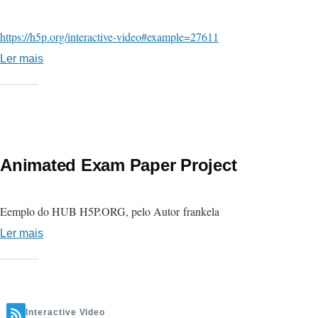
https://h5p.org/interactive-video#example=27611
Ler mais
sobre
Video
Based
Game
-
Exemplo
Animated Exam Paper Project
HUB
H5P.ORG
Eemplo do HUB H5P.ORG, pelo Autor frankela
Ler mais
sobre
Animated
Exam
Paper
Project
Interactive Video