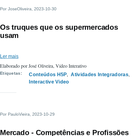
Por
JoseOliveira
, 2023-10-30
Os truques que os supermercados
usam
Ler mais
sobre
Os
Elaborado por José Oliveira, Vídeo Interativo
truques
Etiquetas
Conteúdos H5P
Atividades Integradoras
que
Interactive Video
os
supermercados
usam
Por
PauloVieira
, 2023-10-29
Mercado - Competências e Profissões