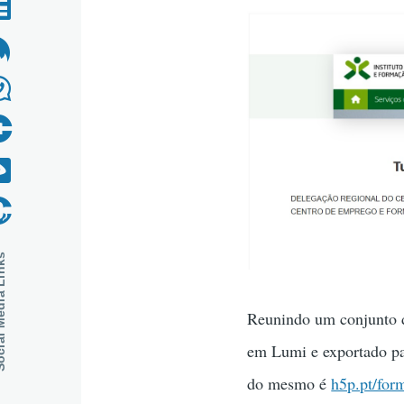
dia Links
Reunindo um conjunto de
em Lumi e exportado p
do mesmo é
h5p.pt/for