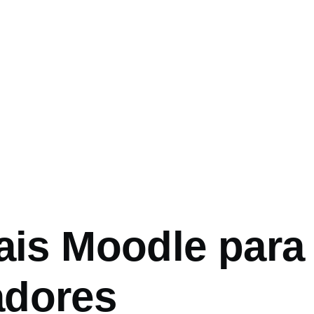
o
iais Moodle para
dores