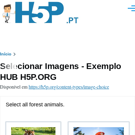
Passar para o conteúdo principal
Men
Navegação
Início
Selecionar Imagens - Exemplo
estrutural
HUB H5P.ORG
Disponível em
https://h5p.org/content-types/image-choice