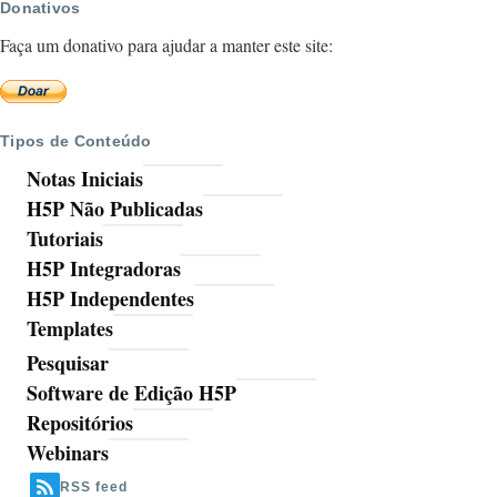
Donativos
Faça um donativo para ajudar a manter este site:
Tipos de Conteúdo
Notas Iniciais
H5P Não Publicadas
Tutoriais
H5P Integradoras
H5P Independentes
Templates
Pesquisar
Ferramentas
Software de Edição H5P
Repositórios
Webinars
RSS feed