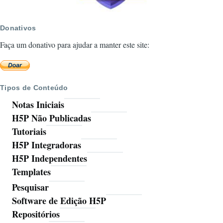
Donativos
Faça um donativo para ajudar a manter este site:
Tipos de Conteúdo
Notas Iniciais
H5P Não Publicadas
Tutoriais
H5P Integradoras
H5P Independentes
Templates
Pesquisar
Ferramentas
Software de Edição H5P
Repositórios