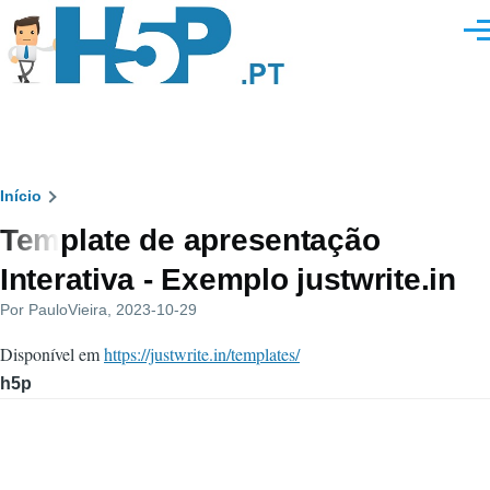
Passar para o conteúdo principal
Men
Navegação
Início
Template de apresentação
estrutural
Interativa - Exemplo justwrite.in
Por
PauloVieira
, 2023-10-29
Disponível em
https://justwrite.in/templates/
h5p