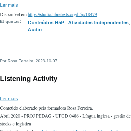
Ler mais
sobre
One
Disponível em
https://studio.libretexts.org/h5p/18479
hundred
Etiquetas
Conteúdos H5P
Atividades Independentes
to
Audio
one
million
-
Exemplo
Por
Rosa Ferreira
, 2023-10-07
studio.libretexts.org
Listening Activity
Ler mais
sobre
Listening
Conteúdo elaborado pela formadora Rosa Ferreira.
Activity
Abril 2020 - PROJ PEDAG - UFCD 0486 - Língua inglesa - gestão de
stocks e logística