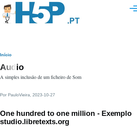
Passar para o conteúdo principal
Men
Navegação
Início
Audio
estrutural
A simples inclusão de um ficheiro de Som
Por
PauloVieira
, 2023-10-27
One hundred to one million - Exemplo
studio.libretexts.org