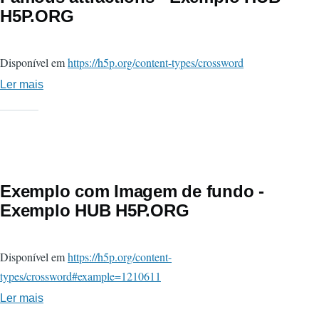
H5P.ORG
Disponível em
https://h5p.org/content-types/crossword
Ler mais
sobre
Famous
attractions
-
Exemplo
HUB
Exemplo com Imagem de fundo -
H5P.ORG
Exemplo HUB H5P.ORG
Disponível em
https://h5p.org/content-
types/crossword#example=1210611
Ler mais
sobre
Exemplo