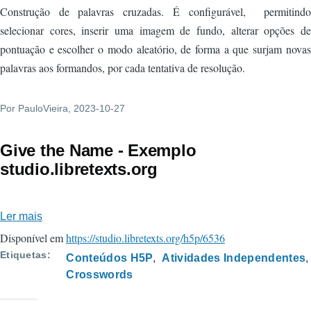
Construção de palavras cruzadas. É configurável, permitindo
selecionar cores, inserir uma imagem de fundo, alterar opções de
pontuação e escolher o modo aleatório, de forma a que surjam novas
palavras aos formandos, por cada tentativa de resolução.
Por
PauloVieira
, 2023-10-27
Give the Name - Exemplo
studio.libretexts.org
Ler mais
sobre
Give
Disponível em
https://studio.libretexts.org/h5p/6536
the
Etiquetas
Conteúdos H5P
Atividades Independentes
Name
Crosswords
-
Exemplo