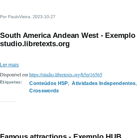
studio.libretexts.org
Por
PauloVieira
, 2023-10-27
South America Andean West - Exemplo
studio.libretexts.org
Ler mais
sobre
South
Disponível em
https://studio.libretexts.org/h5p/16565
America
Etiquetas
Conteúdos H5P
Atividades Independentes
Andean
Crosswords
West
-
Exemplo
studio.libretexts.org
Famous attractions - Exemplo HUB