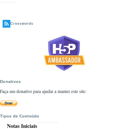
com
Imagem
de
Crosswords
fundo
-
Exemplo
HUB
H5P.ORG
Donativos
Faça um donativo para ajudar a manter este site:
Tipos de Conteúdo
Notas Iniciais