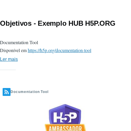
-
Exemplo
justwrite.in
Objetivos - Exemplo HUB H5P.ORG
Documentation Tool
Disponível em
https://h5p.org/documentation-tool
Ler mais
sobre
Objetivos
-
Exemplo
HUB
Documentation Tool
H5P.ORG