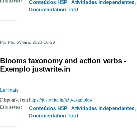
Determinar
Etiquetas
Conteúdos H5P
Atividades Independentes
a
Documentation Tool
concentração
de
um
ácido.
Por
PauloVieira
, 2023-10-29
Blooms taxonomy and action verbs -
Exemplo justwrite.in
Ler mais
sobre
Blooms
Disponível em
https://justwrite.in/h5p-examples/
taxonomy
Etiquetas
Conteúdos H5P
Atividades Independentes
and
Documentation Tool
action
verbs