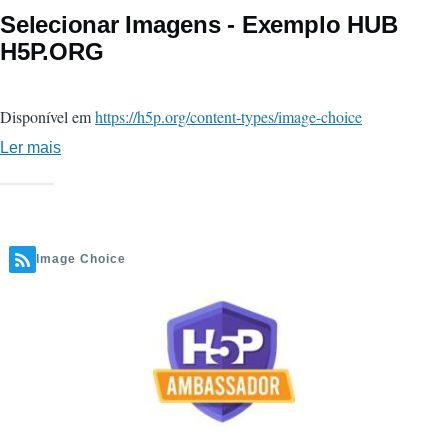
Selecionar Imagens - Exemplo HUB
H5P.ORG
Disponível em
https://h5p.org/content-types/image-choice
Ler mais
sobre
Selecionar
Imagens
-
Exemplo
Image Choice
HUB
H5P.ORG