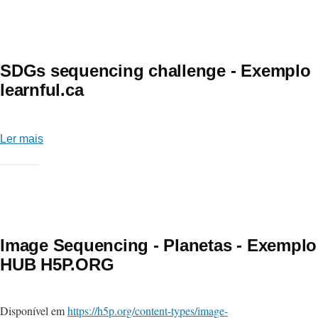
SDGs sequencing challenge - Exemplo
learnful.ca
Ler mais
sobre
SDGs
sequencing
challenge
-
Exemplo
Image Sequencing - Planetas - Exemplo
learnful.ca
HUB H5P.ORG
Disponível em
https://h5p.org/content-types/image-