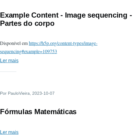
Image
sequencing
Example Content - Image sequencing -
-
Partes do corpo
Exemplo
HUB
Disponível em
https://h5p.org/content-types/image-
H5P.ORG
sequencing#example=109753
Ler mais
sobre
Example
Content
-
Por
PauloVieira
Image
, 2023-10-07
sequencing
-
Fórmulas Matemáticas
Partes
do
Ler mais
sobre
corpo