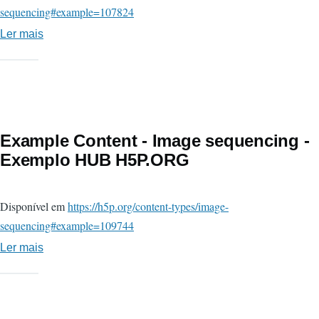
sequencing#example=107824
Ler mais
sobre
Image
Sequencing
-
Planetas
-
Example Content - Image sequencing -
Exemplo
Exemplo HUB H5P.ORG
HUB
H5P.ORG
Disponível em
https://h5p.org/content-types/image-
sequencing#example=109744
Ler mais
sobre
Example
Content
-