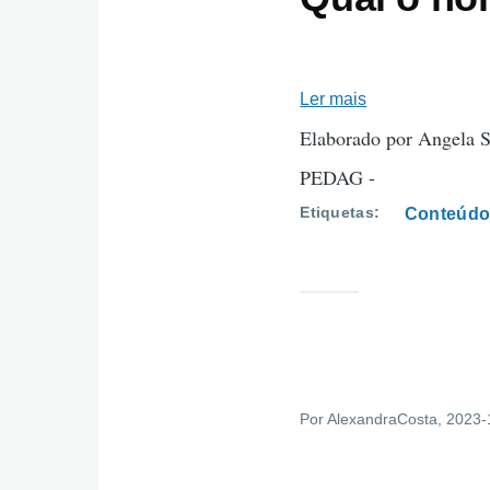
Ler mais
sobre
Qual
Elaborado por Angela 
o
PEDAG -
nome
Etiquetas
Conteúdo
correto?
Por
AlexandraCosta
, 2023