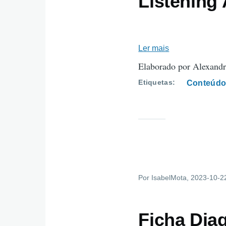
Listening 
Ler mais
sobre
Listening
Elaborado por Alexandr
Activity
Etiquetas
Conteúdo
1
Por
IsabelMota
, 2023-10-2
Ficha Dia