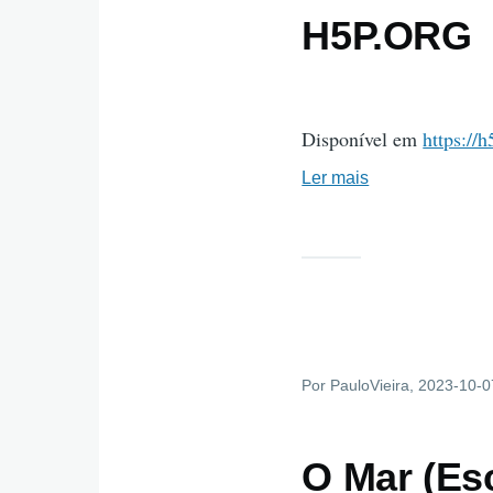
H5P.ORG
Disponível em
https://
Ler mais
sobre
Escolha
Múltipla
-
Exemplo
HUB
H5P.ORG
Por
PauloVieira
, 2023-10-0
O Mar (Esc