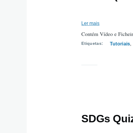
Ler mais
sobre
O
Contém Vídeo e Ficheir
Mar
Etiquetas
Tutoriais
(Escolha
Múltipla)
SDGs Quiz