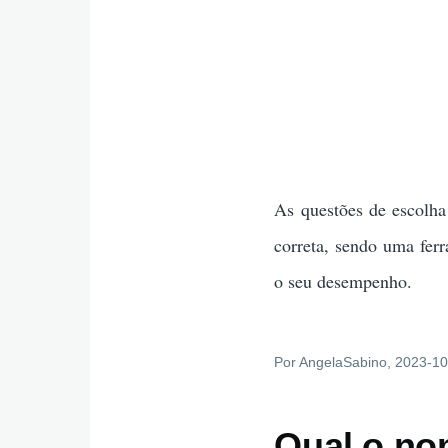
As questões de escolha
correta, sendo uma fer
o seu desempenho.
Por
AngelaSabino
, 2023-1
Qual o no