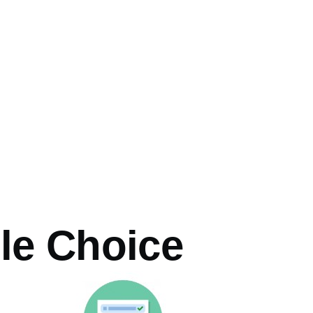
o
ple Choice