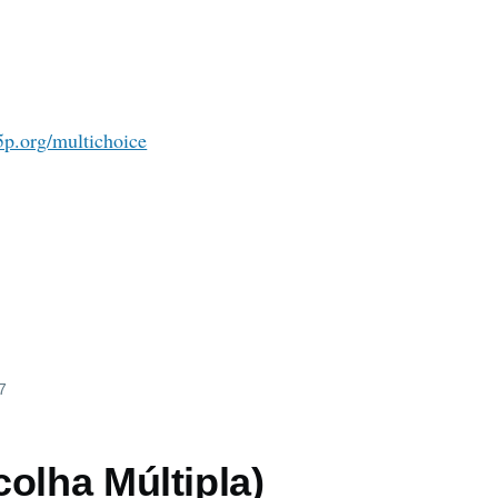
h5p.org/multichoice
7
olha Múltipla)