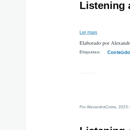
Listening 
Ler mais
sobre
Listening
Elaborado por Alexandr
activity
Etiquetas
Conteúdo
2
Por
AlexandraCosta
, 2023