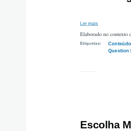
Ler mais
sobre
Ficha
Elaborado no contexto
Diagnóstica
Etiquetas
Conteúdo
Question 
Escolha M