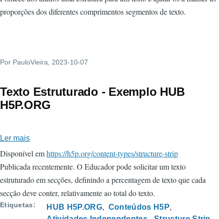
proporções dos diferentes comprimentos segmentos de texto.
Por
PauloVieira
, 2023-10-07
Texto Estruturado - Exemplo HUB
H5P.ORG
Ler mais
sobre
Texto
Disponível em
https://h5p.org/content-types/structure-strip
Estruturado
Publicada recentemente. O Educador pode solicitar um texto
-
estruturado em secções, definindo a percentagem de texto que cada
Exemplo
secção deve conter, relativamente ao total do texto.
HUB
Etiquetas
HUB H5P.ORG
Conteúdos H5P
H5P.ORG
Atividades Independentes
Structure Strip