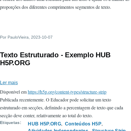
proporções dos diferentes comprimentos segmentos de texto.
Por
PauloVieira
, 2023-10-07
Texto Estruturado - Exemplo HUB
H5P.ORG
Ler mais
sobre
Texto
Disponível em
https://h5p.org/content-types/structure-strip
Estruturado
Publicada recentemente. O Educador pode solicitar um texto
-
estruturado em secções, definindo a percentagem de texto que cada
Exemplo
secção deve conter, relativamente ao total do texto.
HUB
Etiquetas
HUB H5P.ORG
Conteúdos H5P
H5P.ORG
Atividades Independentes
Structure Strip