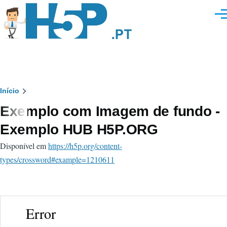
Passar para o conteúdo principal
Men
Navegação
Início
Exemplo com Imagem de fundo -
estrutural
Exemplo HUB H5P.ORG
Disponível em
https://h5p.org/content-
types/crossword#example=1210611