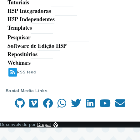
Tutoriais
H5P Integradoras
H5P Independentes
Templates
Pesquisar
Ferramentas
Software de Edição H5P
Repositórios
Webinars
RSS feed
Social Media Links
Desenvolvido por
Drupal