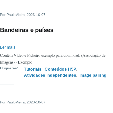
Content
-
Por
PauloVieira
Image
, 2023-10-07
pairing
-
Bandeiras e países
Exemplo
HUB
Ler mais
sobre
H5P.ORG
Bandeiras
Contém Vídeo e Ficheiro exemplo para download. (Associação de
e
Imagens) - Exemplo
países
Etiquetas
Tutoriais
Conteúdos H5P
Atividades Independentes
Image pairing
Por
PauloVieira
, 2023-10-07