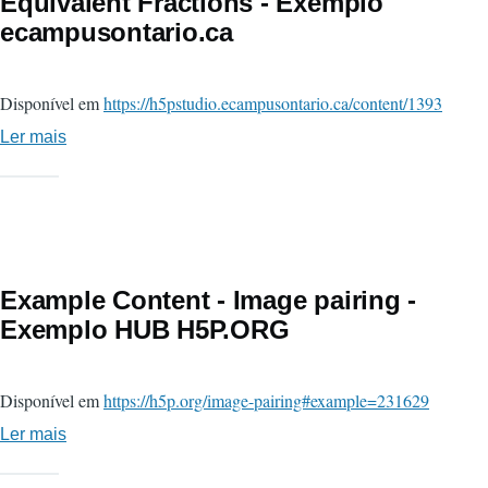
Equivalent Fractions - Exemplo
H5P.PT
ecampusontario.ca
Disponível em
https://h5pstudio.ecampusontario.ca/content/1393
Ler mais
sobre
Equivalent
Fractions
-
Exemplo
ecampusontario.ca
Example Content - Image pairing -
Exemplo HUB H5P.ORG
Disponível em
https://h5p.org/image-pairing#example=231629
Ler mais
sobre
Example