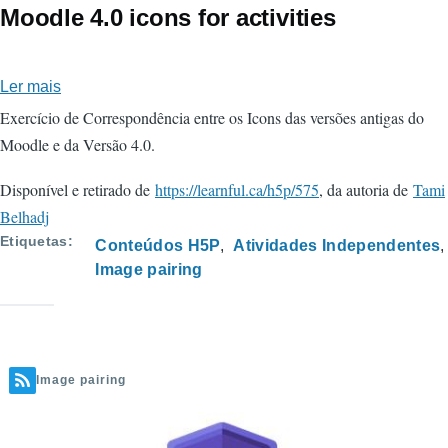
Moodle 4.0 icons for activities
Ler mais
sobre
Moodle
Exercício de Correspondência entre os Icons das versões antigas do
4.0
Moodle e da Versão 4.0.
icons
Disponível e retirado de
https://learnful.ca/h5p/575
, da autoria de
Tami
for
Belhadj
activities
Etiquetas
Conteúdos H5P
Atividades Independentes
Image pairing
Image pairing