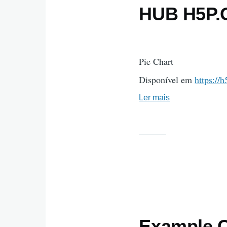
HUB H5P
Pie Chart
Disponível em
https://h
Ler mais
sobre
Example
Content
-
Pie
Chart
-
Exemplo
HUB
Example C
H5P.ORG