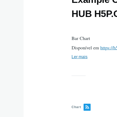
HUB H5P
Bar Chart
Disponível em
https://
Ler mais
sobre
Example
Content
-
Bar
Chart
-
Exemplo
Chart
HUB