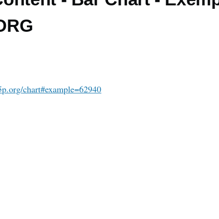
.ORG
h5p.org/chart#example=62940