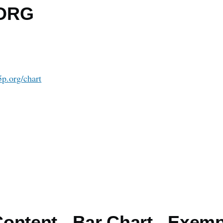
.ORG
5p.org/chart
ontent - Bar Chart - Exem